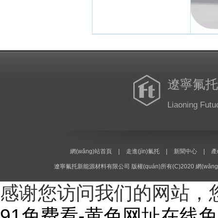
遼寧氟托
Liaoning Futu
網(wǎng)站首頁
|
走進(jìn)氟托
|
新聞中心
|
產
遼寧氟托新能源材料有限公司
版權(quán)所有(C)2020
網(wǎng
感谢您访问我们的网站，
91免费看-黄色网址在线