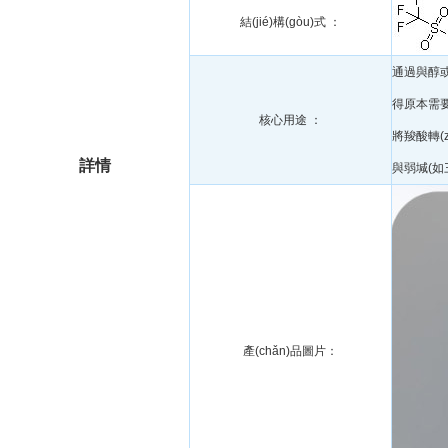
結(jié)構(gòu)式 ：
通過與醇或酚
得原本需要?
核心用途 ：
將羧酸轉(
詳情
與弱堿(如
產(chǎn)品圖片：